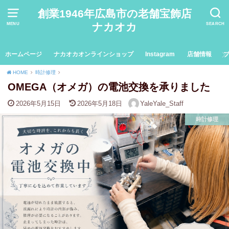
創業1946年広島市の老舗宝飾店
ナカオカ
MENU
SEARCH
ホームページ
ナカオカオンラインショップ
Instagram
店舗情報
HOME
時計修理
OMEGA（オメガ）の電池交換を承りました
2026年5月15日
2026年5月18日
YaleYale_Staff
時計修理