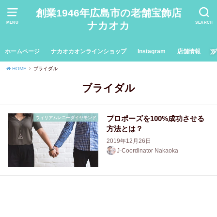
創業1946年広島市の老舗宝飾店
ナカオカ
MENU
SEARCH
ホームページ
ナカオカオンラインショップ
Instagram
店舗情報
HOME
ブライダル
ブライダル
プロポーズを100%成功させる
ウィリアムレニーダイヤモンド
方法とは？
2019年12月26日
J-Coordinator Nakaoka