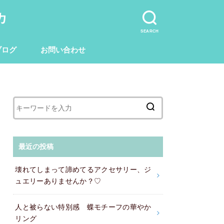
カ
SEARCH
ブログ
お問い合わせ
ゴールドブログ
メガネ部ブログ
CARPブログ
最近の投稿
壊れてしまって諦めてるアクセサリー、ジ
ュエリーありませんか？♡
人と被らない特別感 蝶モチーフの華やか
リング