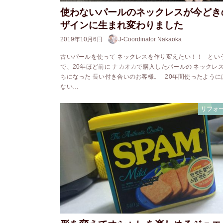
使わないパールのネックレスが今どき
ザインに生まれ変わりました
2019年10月6日
J-Coordinator Nakaoka
古いパールを使って ネックレスを作り変えたい！！ とい
で、20年ほど前に ナカオカで購入したパールの ネックレ
ちになった 長い付き合いのお客様。 20年間使ったように
ない…
リフォ