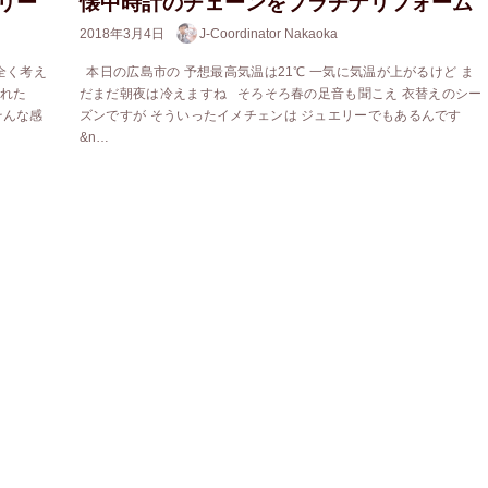
リー
懐中時計のチェーンをプラチナリフォーム
2018年3月4日
J-Coordinator Nakaoka
全く考え
本日の広島市の 予想最高気温は21℃ 一気に気温が上がるけど ま
入れた
だまだ朝夜は冷えますね そろそろ春の足音も聞こえ 衣替えのシー
そんな感
ズンですが そういったイメチェンは ジュエリーでもあるんです
&n…