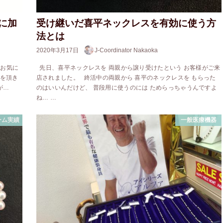
に加
受け継いだ喜平ネックレスを有効に使う方
法とは
2020年3月17日
J-Coordinator Nakaoka
のお気に
先日、喜平ネックレスを 両親から譲り受けたという お客様がご来
頼を頂き
店されました。 終活中の両親から 喜平のネックレスを もらった
が…
のはいいんだけど、 普段用に使うのには ためらっちゃうんですよ
ね… …
ーム実績
一般医療機器