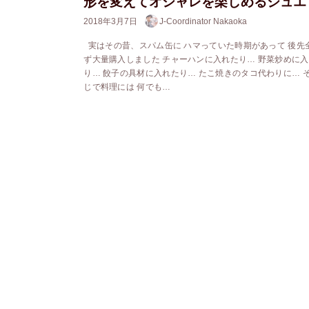
形を変えてオシャレを楽しめるジュエ
2018年3月7日
J-Coordinator Nakaoka
実はその昔、スパム缶に ハマっていた時期があって 後先
ず大量購入しました チャーハンに入れたり… 野菜炒めに
り… 餃子の具材に入れたり… たこ焼きのタコ代わりに… 
じで料理には 何でも…