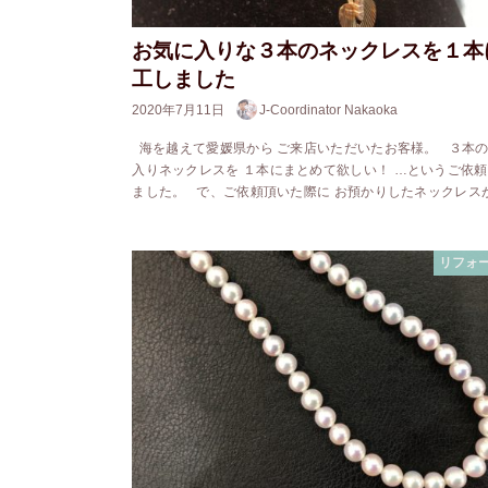
お気に入りな３本のネックレスを１本
工しました
2020年7月11日
J-Coordinator Nakaoka
海を越えて愛媛県から ご来店いただいたお客様。 ３本
入りネックレスを １本にまとめて欲しい！ …というご依
ました。 で、ご依頼頂いた際に お預かりしたネックレス
リフォ