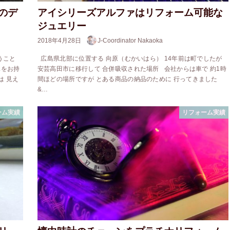
のデ
アイシリーズアルファはリフォーム可能な
ジュエリー
2018年4月28日
J-Coordinator Nakaoka
うこと
広島県北部に位置する 向原（むかいはら） 14年前は町でしたが
スをお持
安芸高田市に移行して 合併吸収された場所 会社からは車で 約1時
は 見え
間ほどの場所ですが とある商品の納品のために 行ってきました
&…
ーム実績
リフォーム実績