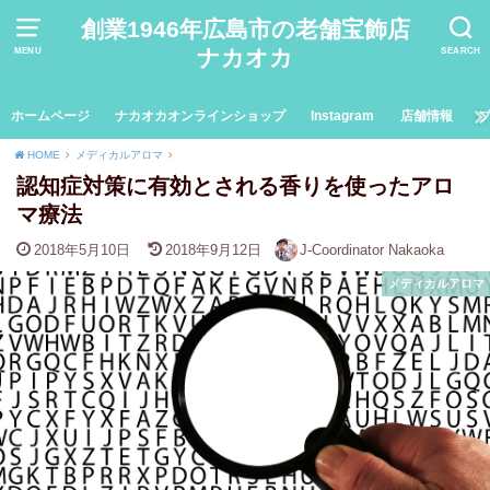
創業1946年広島市の老舗宝飾店
ナカオカ
MENU
SEARCH
ホームページ
ナカオカオンラインショップ
Instagram
店舗情報
HOME
メディカルアロマ
認知症対策に有効とされる香りを使ったアロ
マ療法
2018年5月10日
2018年9月12日
J-Coordinator Nakaoka
メディカルアロマ