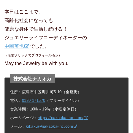
本日はここまで。
高齢化社会になっても
健康な身体で生活し続ける！
ジュエリーライフコーディネーターの
中岡英也
でした。
（名前クリックでプロフィール表示）
May the Jewelry be with you.
株式会社ナカオカ
住所：広島市中区堀川町5-10（金座街）
電話：
0120-171570
（フリーダイヤル）
営業時間：10時～19時（水曜定休日）
ホームページ：
https://nakaoka-inc.com/
メール：
kikaku@nakaoka-inc.com