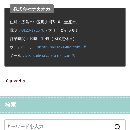
株式会社ナカオカ
住所：広島市中区堀川町5-10（金座街）
電話：
0120-171570
（フリーダイヤル）
営業時間：10時～19時（水曜定休日）
ホームページ：
https://nakaoka-inc.com/
メール：
kikaku@nakaoka-inc.com
55jewelry
検索